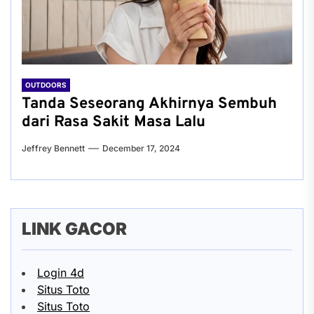
OUTDOORS
Tanda Seseorang Akhirnya Sembuh
dari Rasa Sakit Masa Lalu
Jeffrey Bennett
December 17, 2024
LINK GACOR
Login 4d
Situs Toto
Situs Toto